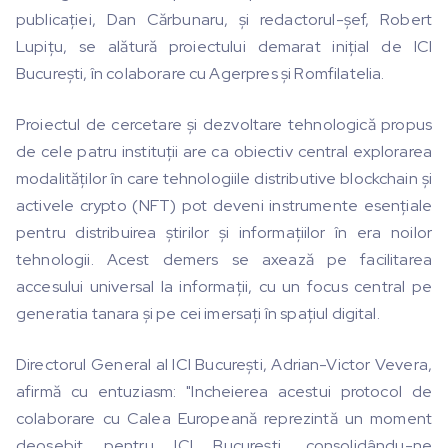
publicației, Dan Cărbunaru, și redactorul-șef, Robert
Lupițu, se alătură proiectului demarat inițial de ICI
București, în colaborare cu Agerpres și Romfilatelia.
Proiectul de cercetare și dezvoltare tehnologică propus
de cele patru instituții are ca obiectiv central explorarea
modalităților în care tehnologiile distributive blockchain și
activele crypto (NFT) pot deveni instrumente esențiale
pentru distribuirea știrilor și informațiilor în era noilor
tehnologii. Acest demers se axează pe facilitarea
accesului universal la informații, cu un focus central pe
generatia tanara și pe cei imersați în spațiul digital.
Directorul General al ICI București, Adrian-Victor Vevera,
afirmă cu entuziasm: "Incheierea acestui protocol de
colaborare cu Calea Europeană reprezintă un moment
deosebit pentru ICI București, consolidându-ne