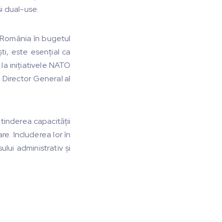
i dual-use.
n România în bugetul
ti, este esențial ca
 la inițiativele NATO
, Director General al
tinderea capacității
re. Includerea lor în
lui administrativ și