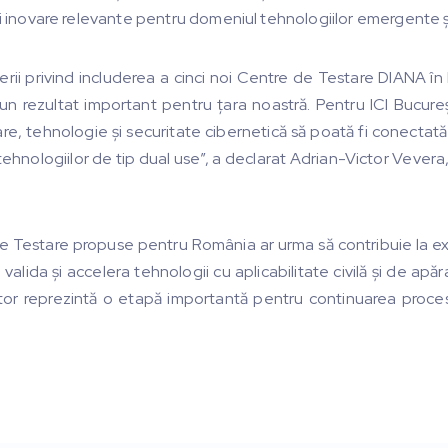
și inovare relevante pentru domeniul tehnologiilor emergente ș
ii privind includerea a cinci noi Centre de Testare DIANA î
 un rezultat important pentru țara noastră. Pentru ICI Bucureș
re, tehnologie și securitate cibernetică să poată fi conectată
 tehnologiilor de tip dual use”, a declarat Adrian-Victor Vevera
e Testare propuse pentru România ar urma să contribuie la ex
alida și accelera tehnologii cu aplicabilitate civilă și de apăra
tor reprezintă o etapă importantă pentru continuarea procesu