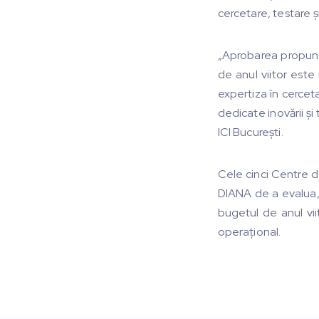
cercetare, testare 
„Aprobarea propuner
de anul viitor este
expertiza în cerceta
dedicate inovării și
ICI București.
Cele cinci Centre d
DIANA de a evalua, v
bugetul de anul vii
operațional.