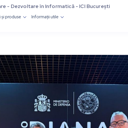
re - Dezvoltare în Informatică - ICI București
ii și produse
Informații utile

