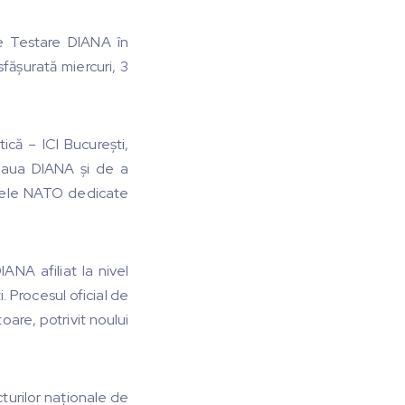
de Testare DIANA în
fășurată miercuri, 3
ică – ICI București,
țeaua DIANA și de a
tivele NATO dedicate
IANA afiliat la nivel
 Procesul oficial de
are, potrivit noului
cturilor naționale de