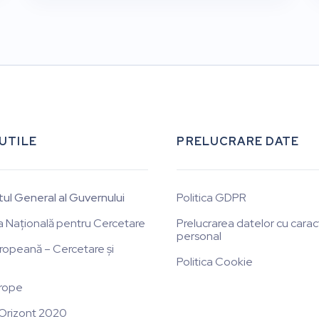
 UTILE
PRELUCRARE DATE
tul General al Guvernului
Politica GDPR
a Națională pentru Cercetare
Prelucrarea datelor cu carac
personal
ropeană – Cercetare și
Politica Cookie
rope
Orizont 2020