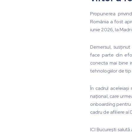
Propunerea privind
România a fost apro
iunie 2026, la Madri
Demersul, susținut 
face parte din efo
conecta mai bine in
tehnologiilor de tip
În cadrul aceleiași 
național, care urme
onboarding pentru A
cadru de afiliere al
ICI București salută