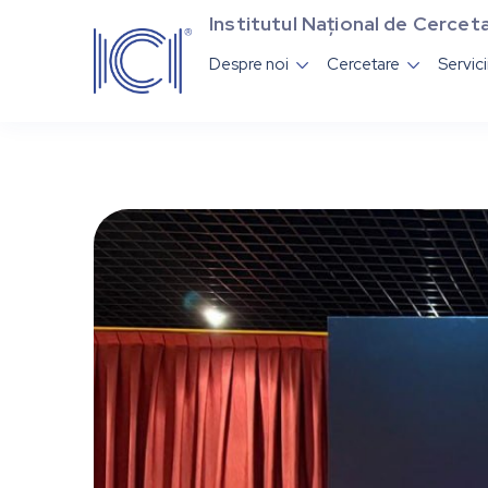
Institutul Național de Cerceta
Despre noi
Cercetare
Servic

