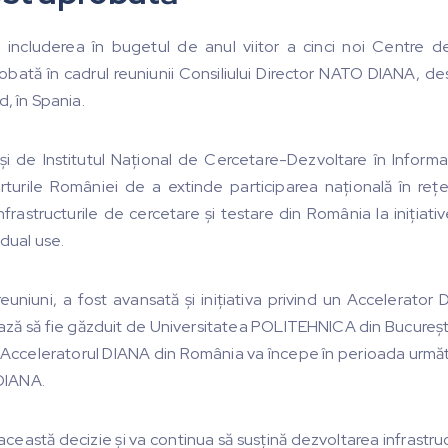
 includerea în bugetul de anul viitor a cinci noi Centre 
bată în cadrul reuniunii Consiliului Director NATO DIANA, des
d, în Spania.
și de Institutul Național de Cercetare-Dezvoltare în Informat
rturile României de a extinde participarea națională în re
frastructurile de cercetare și testare din România la iniția
 dual use.
reuniuni, a fost avansată și inițiativa privind un Accelerator D
ază să fie găzduit de Universitatea POLITEHNICA din București.
cceleratorul DIANA din România va începe în perioada următo
 DIANA.
 această decizie și va continua să susțină dezvoltarea infrastru