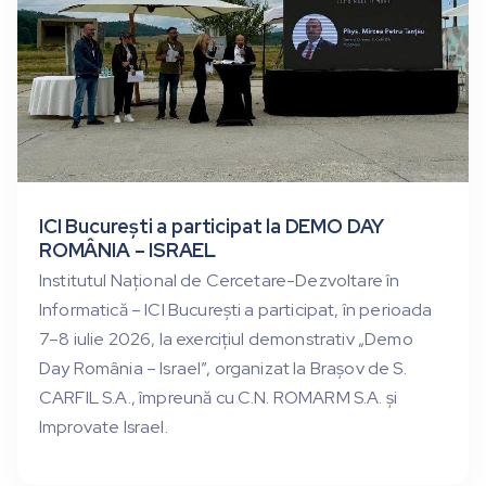
ICI București a participat la DEMO DAY
ROMÂNIA – ISRAEL
Institutul Național de Cercetare-Dezvoltare în
Informatică – ICI București a participat, în perioada
7–8 iulie 2026, la exercițiul demonstrativ „Demo
Day România – Israel”, organizat la Brașov de S.
CARFIL S.A., împreună cu C.N. ROMARM S.A. și
Improvate Israel.