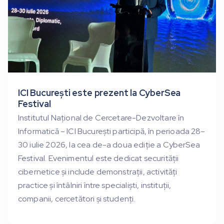
ICI București este prezent la CyberSea
Festival
Institutul Național de Cercetare-Dezvoltare în
Informatică – ICI București participă, în perioada 28–
30 iulie 2026, la cea de-a doua ediție a CyberSea
Festival. Evenimentul este dedicat securității
cibernetice și include demonstrații, activități
practice și întâlniri între specialiști, instituții,
companii, cercetători și studenți.