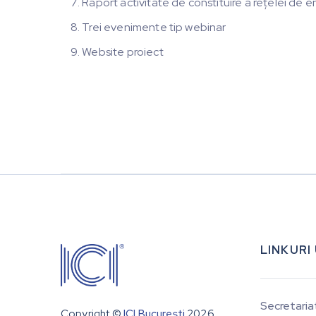
Raport activitate de constituire a rețelei de e
Trei evenimente tip webinar
Website proiect
LINKURI
Secretaria
Copyright ©
ICI București
2026