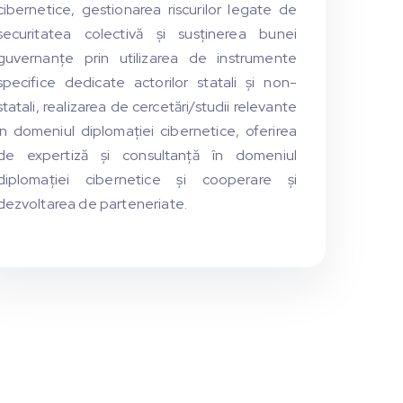
cibernetice, gestionarea riscurilor legate de
securitatea colectivă și susținerea bunei
guvernanțe prin utilizarea de instrumente
specifice dedicate actorilor statali și non-
statali, realizarea de cercetări/studii relevante
în domeniul diplomației cibernetice, oferirea
de expertiză şi consultanță în domeniul
diplomației cibernetice și cooperare și
dezvoltarea de parteneriate.