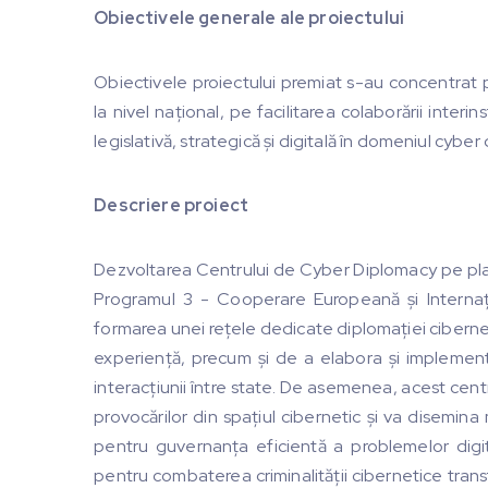
Obiectivele generale ale proiectului
Obiectivele proiectului premiat s-au concentrat p
la nivel național, pe facilitarea colaborării inter
legislativă, strategică și digitală în domeniul cyber
Descriere proiect
Dezvoltarea Centrului de Cyber Diplomacy pe plan 
Programul 3 - Cooperare Europeană și Internaț
formarea unei rețele dedicate diplomației cibernet
experiență, precum și de a elabora și implement
interacțiunii între state. De asemenea, acest centr
provocărilor din spațiul cibernetic și va disemin
pentru guvernanța eficientă a problemelor digita
pentru combaterea criminalității cibernetice trans