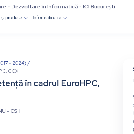
re - Dezvoltare în Informatică - ICI București
ii și produse
Informații utile


17 - 2024) /
HPC, CCX
tență în cadrul EuroHPC,
NU – CS I