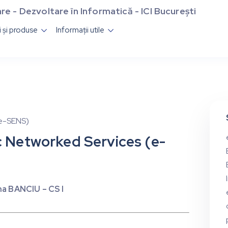
re - Dezvoltare în Informatică - ICI București
ii și produse
Informații utile


(e-SENS)
c Networked Services (e-
ina BANCIU – CS I