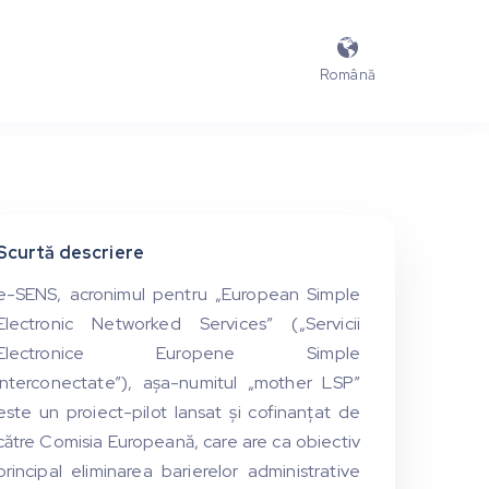

Română
Scurtă descriere
e-SENS, acronimul pentru „European Simple
Electronic Networked Services” („Servicii
Electronice Europene Simple
Interconectate”), aşa-numitul „mother LSP”
este un proiect-pilot lansat şi cofinanțat de
către Comisia Europeană, care are ca obiectiv
principal eliminarea barierelor administrative