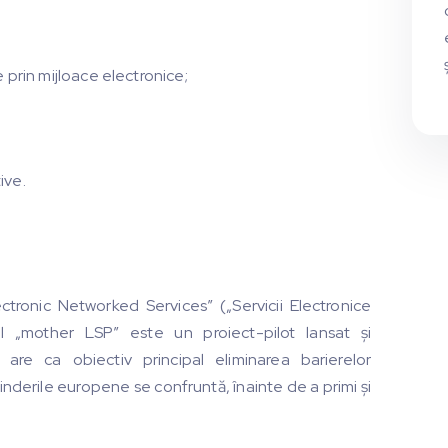
ce prin mijloace electronice;
ive.
tronic Networked Services” („Servicii Electronice
l „mother LSP” este un proiect-pilot lansat şi
are ca obiectiv principal eliminarea barierelor
rinderile europene se confruntă, înainte de a primi şi