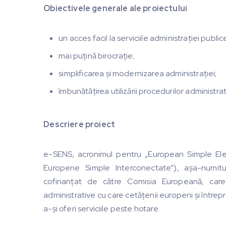
Obiectivele generale ale proiectului
un acces facil la serviciile administrației publi
mai puțină birocrație;
simplificarea şi modernizarea administrației;
îmbunătățirea utilizării procedurilor administrat
Descriere proiect
e-SENS, acronimul pentru „European Simple Elec
Europene Simple Interconectate”), aşa-numitu
cofinanțat de către Comisia Europeană, care 
administrative cu care cetățenii europeni şi întrep
a-şi oferi serviciile peste hotare.