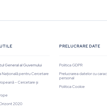
 UTILE
PRELUCRARE DATE
tul General al Guvernului
Politica GDPR
a Națională pentru Cercetare
Prelucrarea datelor cu carac
personal
ropeană – Cercetare și
Politica Cookie
rope
Orizont 2020