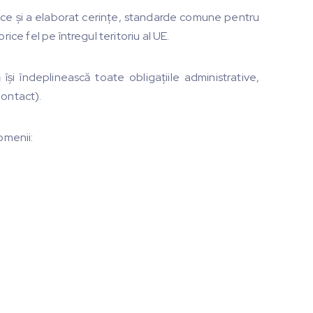
onice şi a elaborat cerințe, standarde comune pentru
ice fel pe întregul teritoriu al UE.
 își îndeplinească toate obligațiile administrative,
Contact).
omenii: