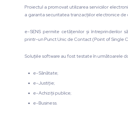
Proiectul a promovat utilizarea serviciilor electr
a garanta securitatea tranzacțiilor electronice de or
e-SENS permite cetățenilor şi întreprinderilor să
printr-un Punct Unic de Contact (Point of Single 
Soluțiile software au fost testate în următoarele d
e-Sănătate;
e-Justiţie;
e-Achiziţii publice;
e-Business.