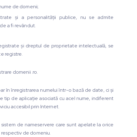
e nume de domenii;
trate și a personalității publice, nu se admite
de a fi revândut.
gistrate și dreptul de proprietate intelectuală, se
e registre.
trare domenii .ro.
 în înregistrarea numelui într-o bază de date, ci și
ce tip de aplicație asociată cu acel nume, indiferent
ciu accesibil prin Internet.
n sistem de nameservere care sunt apelate la orice
e respectiv de domeniu.