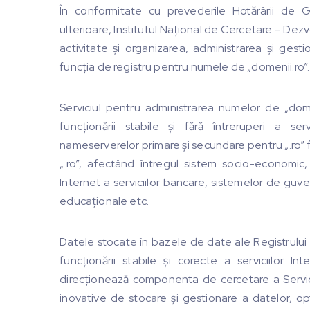
În conformitate cu prevederile Hotărârii de G
ulterioare, Institutul Național de Cercetare – Dezv
activitate și organizarea, administrarea și ges
funcția de registru pentru numele de „domenii.ro”.
Serviciul pentru administrarea numelor de „dome
funcționării stabile și fără întreruperi a serv
nameserverelor primare și secundare pentru „.ro” fac
„.ro”, afectând întregul sistem socio-econom
Internet a serviciilor bancare, sistemelor de guve
educaționale etc.
Datele stocate în bazele de date ale Registrulu
funcționării stabile și corecte a serviciilor I
direcționează componenta de cercetare a Serviciul
inovative de stocare și gestionare a datelor, opt