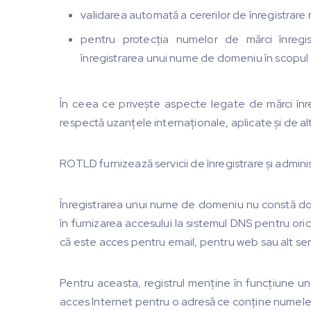
validarea automată a cererilor de înregistrar
pentru protecția numelor de mărci înregis
înregistrarea unui nume de domeniu în scopul 
În ceea ce privește aspecte legate de mărci înre
respectă uzanțele internaționale, aplicate și de alt
ROTLD furnizează servicii de înregistrare și adminis
Înregistrarea unui nume de domeniu nu constă doar
în furnizarea accesului la sistemul DNS pentru ori
că este acces pentru email, pentru web sau alt servi
Pentru aceasta, registrul menține în funcțiune u
acces Internet pentru o adresă ce conține numel