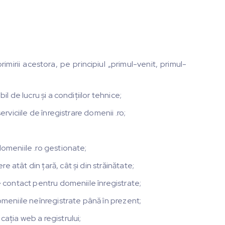
rimirii acestora, pe principiul „primul-venit, primul-
il de lucru și a condițiilor tehnice;
erviciile de înregistrare domenii .ro;
;
domeniile .ro gestionate;
 atât din țară, cât și din străinătate;
e contact pentru domeniile înregistrate;
omeniile neînregistrate până în prezent;
ația web a registrului;