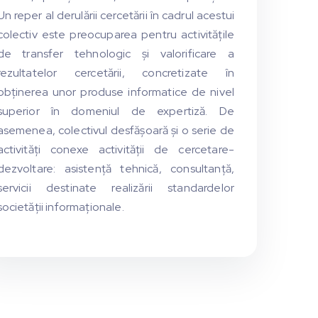
Un reper al derulării cercetării în cadrul acestui
colectiv este preocuparea pentru activitățile
de transfer tehnologic și valorificare a
rezultatelor cercetării, concretizate în
obținerea unor produse informatice de nivel
superior în domeniul de expertiză. De
asemenea, colectivul desfășoară și o serie de
activități conexe activității de cercetare-
dezvoltare: asistență tehnică, consultanță,
servicii destinate realizării standardelor
societății informaționale.