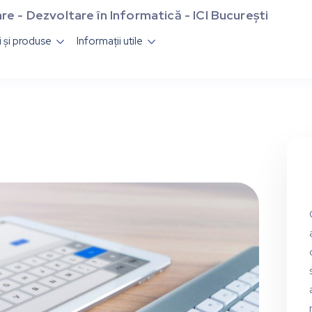
re - Dezvoltare în Informatică - ICI București
ii și produse
Informații utile

