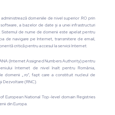
e administrează domeniile de nivel superior .RO prin
oftware, a bazelor de date și a unei infrastructuri
et. Sistemul de nume de domenii este apelat pentru
rba de navigare pe Internet, transmitere de email,
ntă critică pentru accesul la servicii Internet.
re IANA (Internet Assigned Numbers Authority) pentru
eniului Internet de nivel înalt pentru România,
e domenii „.ro”, fapt care a constituit nucleul de
şi Dezvoltare (RNC).
il of European National Top-level domain Registries
nii din Europa.