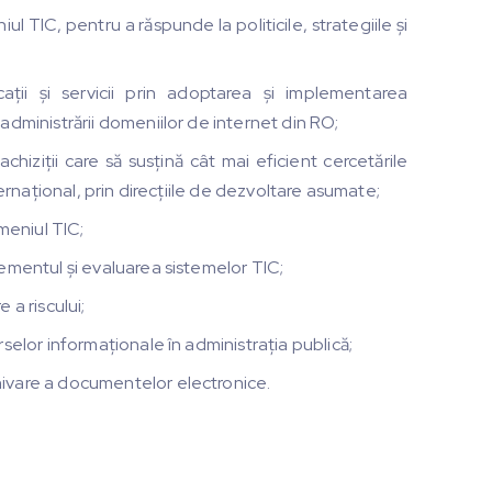
 TIC, pentru a răspunde la politicile, strategiile și
cații și servicii prin adoptarea și implementarea
dministrării domeniilor de internet din RO;
chiziții care să susțină cât mai eficient cercetările
ternațional, prin direcțiile de dezvoltare asumate;
meniul TIC;
ementul și evaluarea sistemelor TIC;
a riscului;
selor informaționale în administrația publică;
ivare a documentelor electronice.