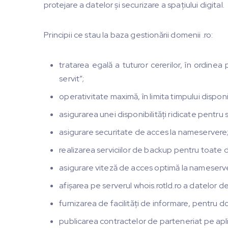
protejare a datelor și securizare a spațiului digital.
Principii ce stau la baza gestionării domenii .ro:
tratarea egală a tuturor cererilor, în ordinea p
servit”;
operativitate maximă, în limita timpului disponib
asigurarea unei disponibilități ridicate pentru s
asigurare securitate de acces la nameservere
realizarea serviciilor de backup pentru toate 
asigurare viteză de acces optimă la nameservere
afișarea pe serverul whois.rotld.ro a datelor d
furnizarea de facilități de informare, pentru d
publicarea contractelor de parteneriat pe aplic