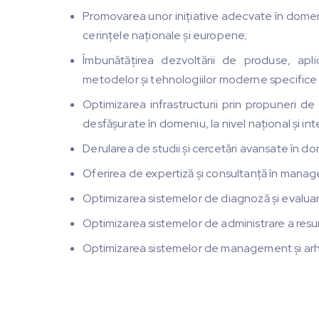
Promovarea unor inițiative adecvate în domeniul
cerințele naționale și europene;
Îmbunătățirea dezvoltării de produse, apli
metodelor și tehnologiilor moderne specifice a
Optimizarea infrastructurii prin propuneri de a
desfășurate în domeniu, la nivel național și in
Derularea de studii și cercetări avansate în do
Oferirea de expertiză și consultanță în manag
Optimizarea sistemelor de diagnoză și evaluare 
Optimizarea sistemelor de administrare a resur
Optimizarea sistemelor de management și arh