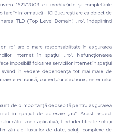
uvern 1621/2003 cu modificările și completările
oltare în Informatică – ICI București are ca obiect de
tionarea TLD (Top Level Domain) „.ro”, îndeplinind
nii.ro” are o mare responsabilitate în asigurarea
iciilor Internet în spațiul „.ro”. Nefuncționarea
e imposibilă folosirea serviciilor Internet în spațiul
ic, având în vedere dependența tot mai mare de
rnare electronică, comerțului electronic, sistemelor
i sunt de o importanță deosebită pentru asigurarea
nternet în spațiul de adresare „.ro”. Acest aspect
ui către zona aplicativă, fiind identificate soluții
imizări ale fluxurilor de date, soluții complexe de