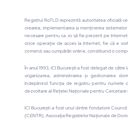
Registrul RoTLD reprezintă autoritatea oficială c
crearea, implementarea și menținerea sistemelor s
necesare pentru ca .ro să fie prezent pe Intern
orice operație de acces la Internet, fie că e vo
comenzi sau cumpărări online, constituind o compone
În anul 1993, ICI București a fost delegat de căt
organizarea, administrarea şi gestionarea dom
îndeplinind funcţia de registru pentru numele d
dezvoltare al Reţelei Naţionale pentru Cercetare 
ICI București a fost unul dintre fondatorii Counc
(CENTR), Asociaţia Registrelor Naţionale de Dome